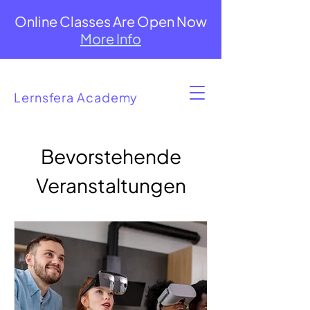
Online Classes Are Open Now
More Info
Lernsfera Academy
Bevorstehende
Veranstaltungen